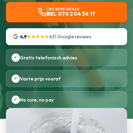
NU BEREIKBAAR
BEL 070 204 36 17
4,9
★★★★★
431 Google reviews
✓
Gratis telefonisch advies
✓
Vaste prijs vooraf
✓
No cure, no pay