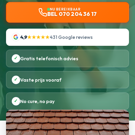
NU BEREIKBAAR
BEL 070 204 36 17
4,9
★★★★★
431 Google reviews
✓
Gratis telefonisch advies
✓
Vaste prijs vooraf
✓
No cure, no pay