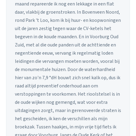
maand repareerde ik nog een lekkage in een flat
daar, vlakbij de groenstroken. In Bovenveen Noord,
rond Park 't Loo, kom ik bij huur- en koopwoningen
uit de jaren zestig tegen waar de CV-ketels het
begeven in de koude maanden. En in Voorburg Oud
Zuid, met al die oude panden uit de achttiende en
negentiende eeuw, vervang ik regelmatig loden
leidingen die vervangen moeten worden, vooral bij
de monumentale huizen. Door de waterhardheid
hier van zo'n 7,9 °dH bouwt zich snel kalk op, dus ik
raad altijd preventief onderhoud aan om
verstoppingen te voorkomen. Het rioolstelsel is in
de oude wijken nog gemengd, wat voor extra
uitdagingen zorgt, maar in gerenoveerde straten is
het gescheiden, ik ken de verschillen als mijn
broekzak. Tussen haakjes, in mijn vrije tijd fiets ik
graag door Voorburg, langs de Oude Kerk of het