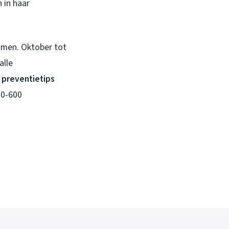
 in haar
komen. Oktober tot
alle
preventietips
00-600