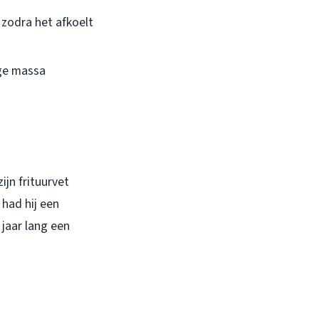
 zodra het afkoelt
ige massa
jn frituurvet
had hij een
 jaar lang een