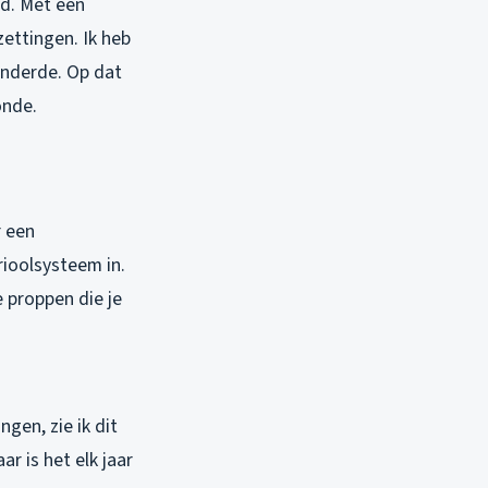
ad. Met een
ettingen. Ik heb
nderde. Op dat
onde.
r een
ioolsysteem in.
 proppen die je
gen, zie ik dit
r is het elk jaar