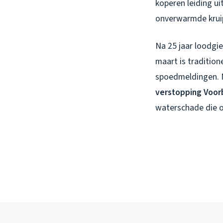
koperen leiding ui
onverwarmde krui
Na 25 jaar loodgie
maart is traditio
spoedmeldingen. M
verstopping Voor
waterschade die on