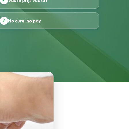
✓
Vaste prijs vooraf
✓
No cure, no pay