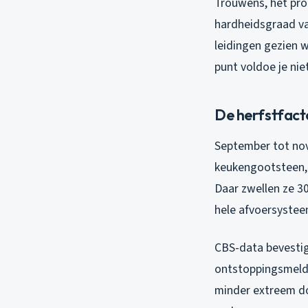
Trouwens, het pro
hardheidsgraad va
leidingen gezien 
punt voldoe je ni
De herfstfact
September tot nov
keukengootsteen, 
Daar zwellen ze 3
hele afvoersystee
CBS-data bevestig
ontstoppingsmeldin
minder extreem do