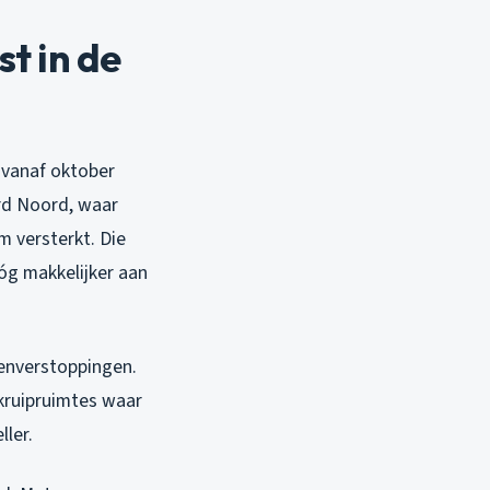
t in de
e vanaf oktober
ord Noord, waar
m versterkt. Die
nóg makkelijker aan
enverstoppingen.
kruipruimtes waar
ller.