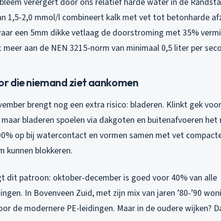
bleem verergert door ons relatief harde water in de Randst
n 1,5-2,0 mmol/l combineert kalk met vet tot betonharde afz
waar een 5mm dikke vetlaag de doorstroming met 35% vermi
et meer aan de NEN 3215-norm van minimaal 0,5 liter per sec
or die niemand ziet aankomen
ember brengt nog een extra risico: bladeren. Klinkt gek voo
maar bladeren spoelen via dakgoten en buitenafvoeren het r
00% op bij watercontact en vormen samen met vet compacte
m kunnen blokkeren.
t dit patroon: oktober-december is goed voor 40% van alle
gen. In Bovenveen Zuid, met zijn mix van jaren ’80-’90 wonin
or de modernere PE-leidingen. Maar in de oudere wijken? Daa