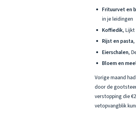
Frituurvet en 
in je leidingen
Koffiedik
, Lij
Rijst en pasta
,
Eierschalen
, D
Bloem en mee
Vorige maand had 
door de gootsteen
verstopping die €2
vetopvangblik kun