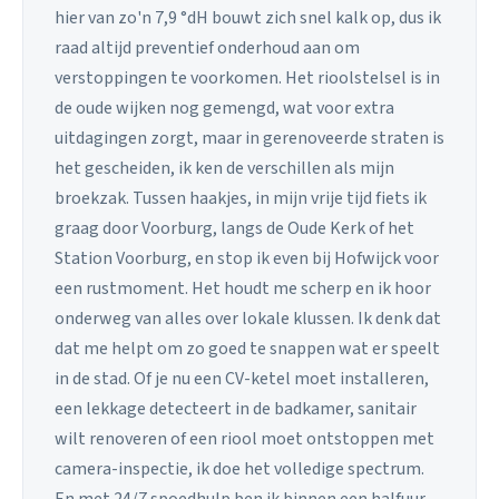
hier van zo'n 7,9 °dH bouwt zich snel kalk op, dus ik
raad altijd preventief onderhoud aan om
verstoppingen te voorkomen. Het rioolstelsel is in
de oude wijken nog gemengd, wat voor extra
uitdagingen zorgt, maar in gerenoveerde straten is
het gescheiden, ik ken de verschillen als mijn
broekzak. Tussen haakjes, in mijn vrije tijd fiets ik
graag door Voorburg, langs de Oude Kerk of het
Station Voorburg, en stop ik even bij Hofwijck voor
een rustmoment. Het houdt me scherp en ik hoor
onderweg van alles over lokale klussen. Ik denk dat
dat me helpt om zo goed te snappen wat er speelt
in de stad. Of je nu een CV-ketel moet installeren,
een lekkage detecteert in de badkamer, sanitair
wilt renoveren of een riool moet ontstoppen met
camera-inspectie, ik doe het volledige spectrum.
En met 24/7 spoedhulp ben ik binnen een halfuur