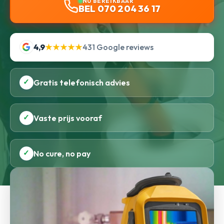
NU BEREIKBAAR
BEL 070 204 36 17
4,9
★★★★★
431 Google reviews
✓
Gratis telefonisch advies
✓
Vaste prijs vooraf
✓
No cure, no pay