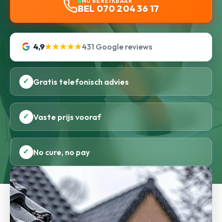
NU BEREIKBAAR
BEL 070 204 36 17
4,9
★★★★★
431 Google reviews
✓
Gratis telefonisch advies
✓
Vaste prijs vooraf
✓
No cure, no pay