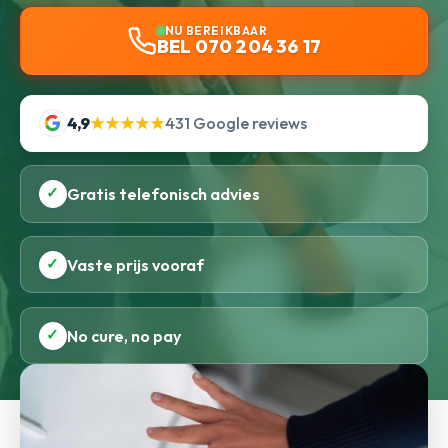
NU BEREIKBAAR
BEL 070 204 36 17
4,9
★★★★★
431 Google reviews
✓
Gratis telefonisch advies
✓
Vaste prijs vooraf
✓
No cure, no pay