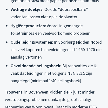
gemiddeld 30% meer papier per bezoek dan thuis
Vochtige doekjes:
Ook de “doorspoelbare”
varianten lossen niet op in rioolwater
Hygiëneproducten:
Vooral in gemengde
toiletruimtes een veelvoorkomend probleem
Oude leidingsystemen:
In Voorburg Midden Noord
zijn veel koperen binnenleidingen uit 1950-1970 die
aanslag vertonen
Onvoldoende hellingshoek:
Bij renovaties zie ik
vaak dat leidingen niet volgens NEN 3215 zijn
aangelegd (minimaal 1:40 hellingshoek)
Trouwens, in Bovenveen Midden zie ik juist minder
verstoppingsproblemen dankzij de grootschalige
renovaties van WoonInvest. Daar zijn moderne PVC-