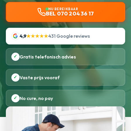
NU BEREIKBAAR
BEL 070 204 36 17
4,9
★★★★★
431 Google reviews
✓
Gratis telefonisch advies
✓
Vaste prijs vooraf
✓
No cure, no pay